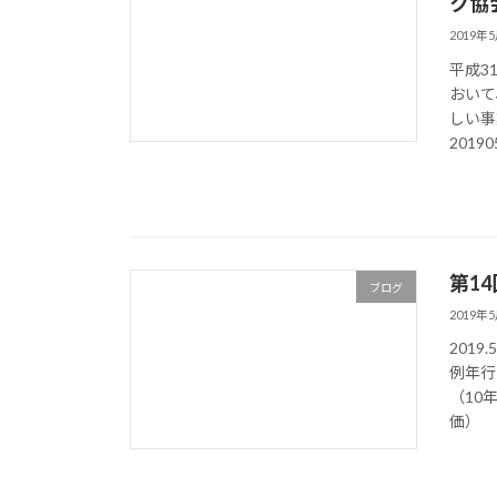
ク協
2019年
平成3
おいて
しい事
20190
第1
ブログ
2019年
201
例年行
（10
価） 【