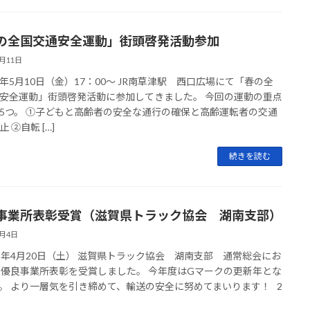
の全国交通安全運動」街頭啓発活動参加
5月11日
年5月10日（金）17：00～ JR南草津駅 西口広場にて「春の全
安全運動」街頭啓発活動に参加してきました。 今回の運動の重点
5つ。 ①子どもと高齢者の安全な通行の確保と高齢運転者の交通
 ②自転 […]
続きを読む
事業所表彰受賞（滋賀県トラック協会 湖南支部）
5月4日
1年4月20日（土） 滋賀県トラック協会 湖南支部 通常総会にお
 優良事業所表彰を受賞しました。 今年度はGマークの更新年とな
。 より一層気を引き締めて、輸送の安全に努めてまいります！ 2