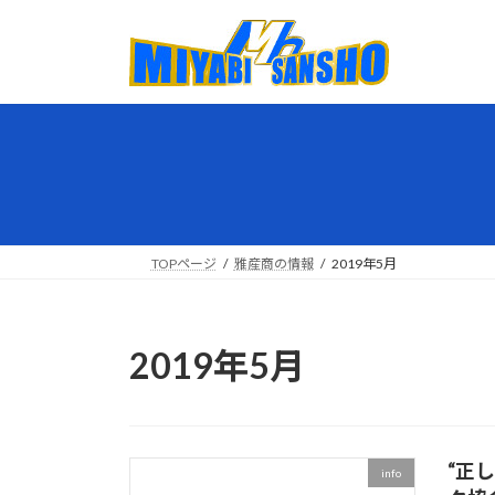
コ
ナ
ン
ビ
テ
ゲ
ン
ー
ツ
シ
へ
ョ
ス
ン
キ
に
ッ
移
プ
動
TOPページ
雅産商の情報
2019年5月
2019年5月
“正
info